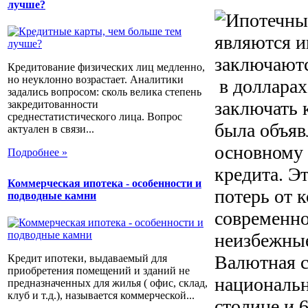
лучше?
являются и
заключаютс
Кредитование физических лиц медленно,
но неуклонно возрастает. Аналитики
в доллара
задались вопросом: сколь велика степень
заключать 
закредитованности
среднестатистического лица. Вопрос
была объяв
актуален в связи...
основному 
Подробнее »
кредита. Э
Коммерческая ипотека - особенности и
потерь от 
подводные камни
современно
неизбежные
Валютная с
Кредит ипотеки, выдаваемый для
приобретения помещений и зданий не
национальн
предназначенных для жилья ( офис, склад,
клуб и т.д.), называется коммерческой...
столице и 