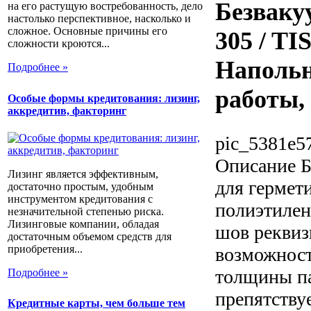
Безваку
на его растущую востребованность, дело
настолько перспективное, насколько и
сложное. Основные причины его
305 / TI
сложности кроются...
Напольн
Подробнее »
работы,
Особые формы кредитования: лизинг,
аккредитив, факторинг
pic_5381e5
Описание
Б
Лизинг является эффективным,
для гермет
достаточно простым, удобным
инструментом кредитования с
полиэтилен
незначительной степенью риска.
Лизинговые компании, обладая
шов реквиз
достаточным объемом средств для
приобретения...
возможност
толщины па
Подробнее »
препятству
Кредитные карты, чем больше тем