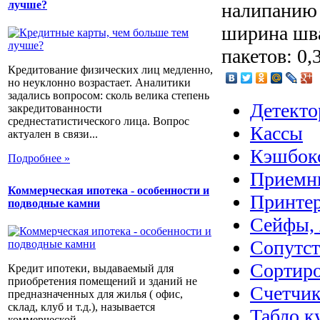
лучше?
налипанию 
ширина шва
пакетов: 0,
Кредитование физических лиц медленно,
но неуклонно возрастает. Аналитики
задались вопросом: сколь велика степень
Детекто
закредитованности
среднестатистического лица. Вопрос
Кассы
актуален в связи...
Кэшбок
Подробнее »
Приемн
Коммерческая ипотека - особенности и
Принте
подводные камни
Сейфы, 
Сопутс
Сортир
Кредит ипотеки, выдаваемый для
приобретения помещений и зданий не
Счетчик
предназначенных для жилья ( офис,
склад, клуб и т.д.), называется
Табло к
коммерческой...