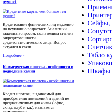
лучше?
Приемн
Принте
Сейфы, 
Кредитование физических лиц медленно,
но неуклонно возрастает. Аналитики
Сопутс
задались вопросом: сколь велика степень
Сортир
закредитованности
среднестатистического лица. Вопрос
Счетчик
актуален в связи...
Табло к
Подробнее »
Упаковщ
Коммерческая ипотека - особенности и
Шкафы
подводные камни
Кредит ипотеки, выдаваемый для
приобретения помещений и зданий не
предназначенных для жилья ( офис,
склад, клуб и т.д.), называется
коммерческой...