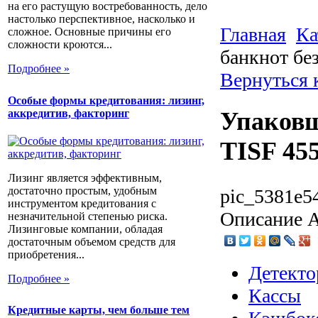
на его растущую востребованность, дело
настолько перспективное, насколько и
Главная
Ка
сложное. Основные причины его
сложности кроются...
банкнот бе
Подробнее »
Вернуться 
Особые формы кредитования: лизинг,
аккредитив, факторинг
Упаковщ
TISF 45
Лизинг является эффективным,
достаточно простым, удобным
pic_5381e5
инструментом кредитования с
Описание
А
незначительной степенью риска.
Лизинговые компании, обладая
достаточным объемом средств для
приобретения...
Детекто
Подробнее »
Кассы
Кредитные карты, чем больше тем