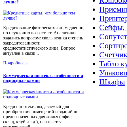
Кэшбок
лучше?
Приемн
Принте
Сейфы, 
Кредитование физических лиц медленно,
но неуклонно возрастает. Аналитики
Сопутс
задались вопросом: сколь велика степень
закредитованности
Сортир
среднестатистического лица. Вопрос
Счетчик
актуален в связи...
Табло к
Подробнее »
Упаковщ
Коммерческая ипотека - особенности и
Шкафы
подводные камни
Кредит ипотеки, выдаваемый для
приобретения помещений и зданий не
предназначенных для жилья ( офис,
склад, клуб и т.д.), называется
коммерческой...