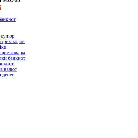
т PRO-95
банкнот
 купюр
трих-кодов
йки
щие товары
ки банкнот
анкнот
ов валют
 денег