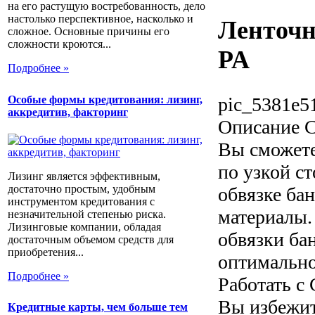
на его растущую востребованность, дело
настолько перспективное, насколько и
Ленточ
сложное. Основные причины его
сложности кроются...
PA
Подробнее »
Особые формы кредитования: лизинг,
pic_5381e5
аккредитив, факторинг
Описание
C
Вы сможете
по узкой с
Лизинг является эффективным,
достаточно простым, удобным
обвязке ба
инструментом кредитования с
материалы.
незначительной степенью риска.
Лизинговые компании, обладая
обвязки ба
достаточным объемом средств для
приобретения...
оптимально
Подробнее »
Работать с
Вы избежит
Кредитные карты, чем больше тем