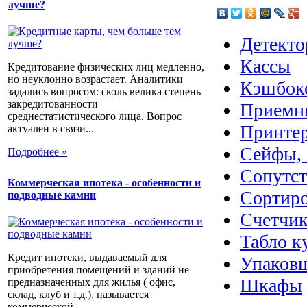
лучше?
Детекто
Кассы
Кредитование физических лиц медленно,
но неуклонно возрастает. Аналитики
Кэшбок
задались вопросом: сколь велика степень
закредитованности
Приемн
среднестатистического лица. Вопрос
Принте
актуален в связи...
Сейфы, 
Подробнее »
Сопутс
Коммерческая ипотека - особенности и
Сортир
подводные камни
Счетчик
Табло к
Кредит ипотеки, выдаваемый для
Упаковщ
приобретения помещений и зданий не
Шкафы
предназначенных для жилья ( офис,
склад, клуб и т.д.), называется
коммерческой...