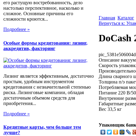
его растущую востребованность, дело
настолько перспективное, насколько и
сложное. Основные причины его
Главная
Каталог
сложности кроются...
Вернуться к: Упа
Подробнее »
DoCash 
Особые формы кредитования: лизинг,
аккредитив, факторинг
pic_5381e506004d
Описание
вакуум
Скорость упаковк
Производительнос
Лизинг является эффективным, достаточно
Длина сварного ш
простым, удобным инструментом
Толщина п/э паке
кредитования с незначительной степенью
Потребляемая мощ
риска. Лизинговые компании, обладая
Питание 220 В/50
достаточным объемом средств для
Внутренние разм
приобретения...
Габаритные разме
Вес 33,5 кг
Подробнее »
Упаковщик банк
Кредитные карты, чем больше тем
лучше?