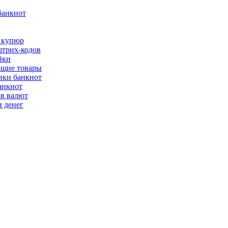
банкнот
 купюр
трих-кодов
йки
щие товары
ки банкнот
анкнот
ов валют
 денег