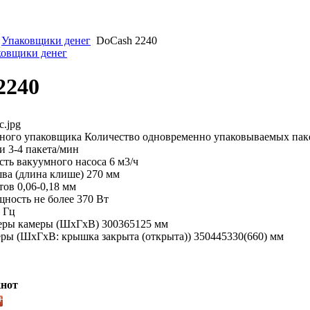
Упаковщики денег
DoCash 2240
ковщики денег
2240
c.jpg
ного упаковщика Количество одновременно упаковываемых пак
и 3-4 пакета/мин
ть вакуумного насоса 6 м3/ч
ва (длина клише) 270 мм
тов 0,06-0,18 мм
ность не более 370 Вт
 Гц
еры камеры (ШхГхВ) 300365125 мм
ры (ШхГхВ: крышка закрыта (открыта)) 350445330(660) мм
нот