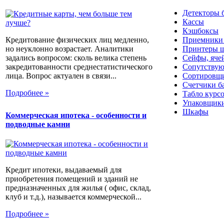
Детекторы 
Кассы
Кэшбоксы
Приемники
Кредитование физических лиц медленно,
Принтеры ш
но неуклонно возрастает. Аналитики
Сейфы, яче
задались вопросом: сколь велика степень
Сопутствую
закредитованности среднестатистического
Сортировщи
лица. Вопрос актуален в связи...
Счетчики б
Подробнее »
Табло курс
Упаковщики
Шкафы
Коммерческая ипотека - особенности и
подводные камни
Кредит ипотеки, выдаваемый для
приобретения помещений и зданий не
предназначенных для жилья ( офис, склад,
клуб и т.д.), называется коммерческой...
Подробнее »