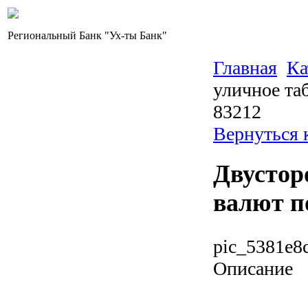
Региональный Банк "Ух-ты Банк"
Главная
Ка
уличное та
83212
Вернуться 
Двустор
валют п
pic_5381e8
Описание