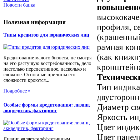
повышенно
Новости банка
высококаче
Полезная информация
профиля, с
(крашенный
Типы кредитов для юридических лиц
рамная кон
(как книжн
Кредитование малого бизнеса, не смотря
на его растущую востребованность, дело
кронштейна
настолько перспективное, насколько и
сложное. Основные причины его
Техническ
сложности кроются...
Тип индика
Подробнее »
двусторонн
Особые формы кредитования: лизинг,
Диаметр св
аккредитив, факторинг
Яркость ин
Цвет индик
Цвет панел
Лизинг является эффективным,