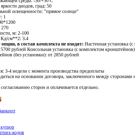
жающей среды: -30/+50 С
яркости диодов, град: 50
ьной освещенности: "прямое солнце"
: 1
00*1200
 270
ости, м: 2-100
 Кд/см**2: 3.4
опции, в состав комплекта не входят:
Настенная установка (с
 5700 рублей Консольная установка (с комплектом кронштейнов):
йнов (без установки): от 2850 рублей
я: 3-4 недели с момента производства предоплаты
диться на основании договора, заключенного между сторонами 
 согласованию сторон и оплачивается отдельно.
банкнот
 купюр
трих-кодов