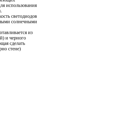
ля использования
.
кость светодиодов
рямыми солнечными
отавливается из
й) и черного
ющая сделать
рно стене)