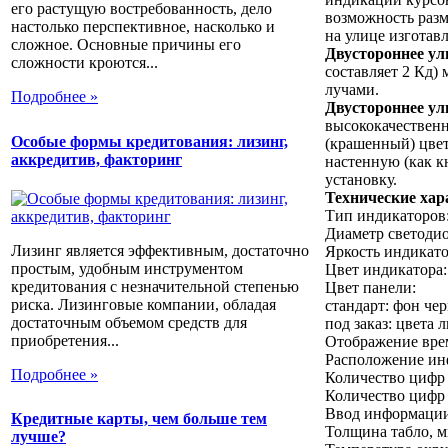
его растущую востребованность, дело
возможность разм
настолько перспективное, насколько и
на улице изгота
сложное. Основные причины его
Двустороннее ул
сложности кроются...
составляет 2 Кд)
лучами.
Подробнее »
Двустороннее ул
высококачественн
Особые формы кредитования: лизинг,
(крашенный) цвет
аккредитив, факторинг
настенную (как к
установку.
Технические хар
Тип индикаторов:
Диаметр светодио
Лизинг является эффективным, достаточно
Яркость индикато
простым, удобным инструментом
Цвет индикатора
кредитования с незначительной степенью
Цвет панели:
риска. Лизинговые компании, обладая
стандарт: фон че
достаточным объемом средств для
под заказ: цвета 
приобретения...
Отображение вре
Расположение ин
Подробнее »
Количество цифр 
Количество цифр 
Ввод информации
Кредитные карты, чем больше тем
Толщина табло, м
лучше?