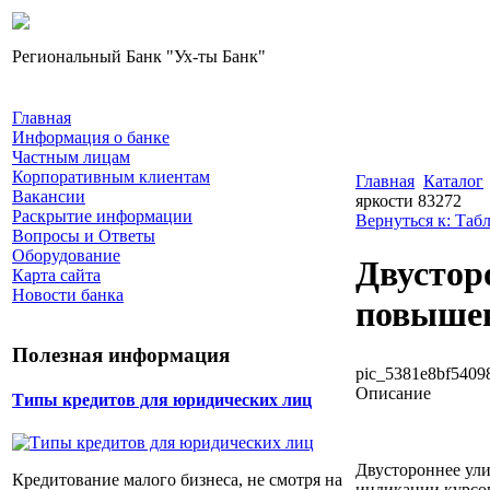
Региональный Банк "Ух-ты Банк"
Главная
Информация о банке
Частным лицам
Корпоративным клиентам
Главная
Каталог
Вакансии
яркости 83272
Раскрытие информации
Вернуться к: Таб
Вопросы и Ответы
Оборудование
Двустор
Карта сайта
Новости банка
повышен
Полезная информация
pic_5381e8bf54098
Описание
Типы кредитов для юридических лиц
Двустороннее ули
Кредитование малого бизнеса, не смотря на
индикации курсо