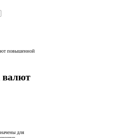
алют повышенной
к валют
значены для
имеющих