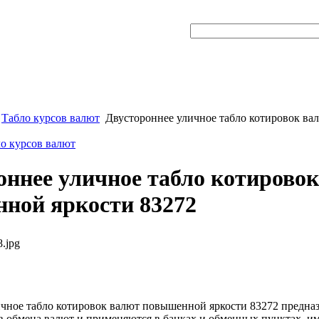
Табло курсов валют
Двустороннее уличное табло котировок в
ло курсов валют
оннее уличное табло котирово
ной яркости 83272
.jpg
чное табло котировок валют повышенной яркости 83272 предна
в обмена валют и применяются в банках и обменных пунктах, 