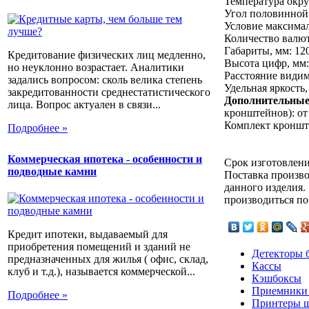
Температура окру
Угол половинной 
Условие максимал
Количество валют
Габариты, мм: 12
Кредитование физических лиц медленно,
Высота цифр, мм:
но неуклонно возрастает. Аналитики
Расстояние видим
задались вопросом: сколь велика степень
Удельная яркость,
закредитованности среднестатистического
Дополнительные 
лица. Вопрос актуален в связи...
кронштейнов): от
Комплект кронште
Подробнее »
Коммерческая ипотека - особенности и
Срок изготовлени
подводные камни
Поставка произво
данного изделия.
производиться по
Кредит ипотеки, выдаваемый для
приобретения помещений и зданий не
Детекторы 
предназначенных для жилья ( офис, склад,
Кассы
клуб и т.д.), называется коммерческой...
Кэшбоксы
Приемники
Подробнее »
Принтеры ш