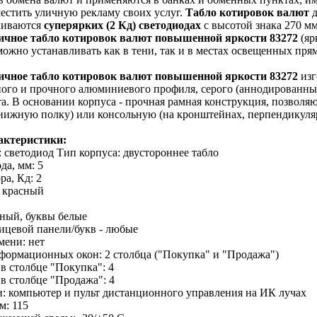
естить уличную рекламу своих услуг.
Табло котировок валют
д
вливаются
суперярких (2 Кд) светодиодах
с высотой знака 270 мм
ичное табло котировок валют повышенной яркости 83272
(яр
 можно устанавливать как в тени, так и в местах освещенных п
ичное табло котировок валют повышенной яркости 83272
изг
ого и прочного алюминиевого профиля, серого (аннодированны
а. В основании корпуса - прочная рамная конструкция, позволя
нижную полку) или консольную (на кронштейнах, перпендикуля
актеристики:
 светодиод Тип корпуса: двустороннее табло
да, мм: 5
ра, Кд: 2
: красный
рный, буквы белые
лицевой панели/букв - любые
мени: нет
формационных окон: 2 столбца ("Покупка" и "Продажа")
в столбце "Покупка": 4
в столбце "Продажа": 4
: компьютер и пульт дистанционного управления на ИК лучах
м: 115