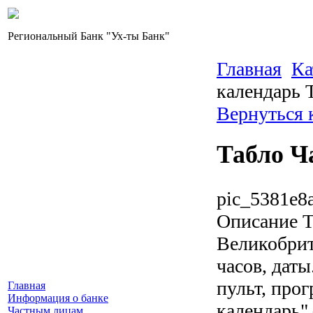
Региональный Банк "Ух-ты Банк"
Главная
Ка
календарь 
Вернуться 
Табло Ч
pic_5381e8a
Описание
Т
Великобрит
часов, дат
пульт, про
Главная
Информация о банке
календарь"
Частным лицам