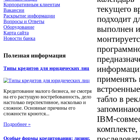
Корпоративным клиентам
текущего вр
Вакансии
Раскрытие информации
подходит д
Вопросы и Ответы
выполнен и
Оборудование
Карта сайта
монтируетс
Новости банка
программно
Полезная информация
предназнач
информации
Типы кредитов для юридических лиц
применять 
встроенные
Кредитование малого бизнеса, не смотря
табло в ре
на его растущую востребованность, дело
настолько перспективное, насколько и
запоминающ
сложное. Основные причины его
сложности кроются...
IBM-совмес
Подробнее »
комплекте,
последоват
Особые формы кредитования: лизинг,