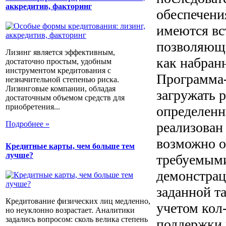
аккредитив, факторинг
обеспечени
имеются в
позволяющи
Лизинг является эффективным,
как набранн
достаточно простым, удобным
инструментом кредитования с
Программа-
незначительной степенью риска.
Лизинговые компании, обладая
загружать 
достаточным объемом средств для
приобретения...
определенн
Подробнее »
реализован
возможно о
Кредитные карты, чем больше тем
лучше?
требуемыми
демонстрац
заданной т
Кредитование физических лиц медленно,
учетом кол
но неуклонно возрастает. Аналитики
задались вопросом: сколь велика степень
поддержки 