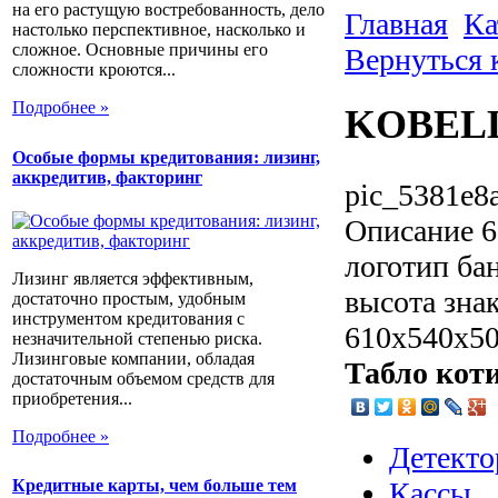
на его растущую востребованность, дело
Главная
Ка
настолько перспективное, насколько и
сложное. Основные причины его
Вернуться 
сложности кроются...
Подробнее »
KOBELL
Особые формы кредитования: лизинг,
аккредитив, факторинг
pic_5381e8
Описание
6
логотип ба
Лизинг является эффективным,
высота зна
достаточно простым, удобным
инструментом кредитования с
610х540х5
незначительной степенью риска.
Лизинговые компании, обладая
Табло кот
достаточным объемом средств для
приобретения...
Подробнее »
Детекто
Кассы
Кредитные карты, чем больше тем