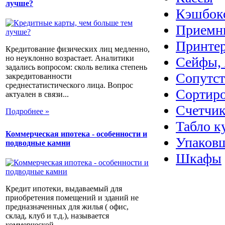
лучше?
Кэшбок
Приемн
Принте
Кредитование физических лиц медленно,
но неуклонно возрастает. Аналитики
Сейфы, 
задались вопросом: сколь велика степень
Сопутс
закредитованности
среднестатистического лица. Вопрос
Сортир
актуален в связи...
Счетчик
Подробнее »
Табло к
Коммерческая ипотека - особенности и
Упаковщ
подводные камни
Шкафы
Кредит ипотеки, выдаваемый для
приобретения помещений и зданий не
предназначенных для жилья ( офис,
склад, клуб и т.д.), называется
коммерческой...