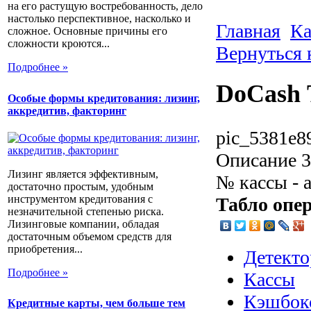
на его растущую востребованность, дело
настолько перспективное, насколько и
Главная
Ка
сложное. Основные причины его
сложности кроются...
Вернуться 
Подробнее »
DoCash 
Особые формы кредитования: лизинг,
аккредитив, факторинг
pic_5381e89
Описание
3
Лизинг является эффективным,
№ кассы - 
достаточно простым, удобным
инструментом кредитования с
Табло опе
незначительной степенью риска.
Лизинговые компании, обладая
достаточным объемом средств для
приобретения...
Детекто
Подробнее »
Кассы
Кэшбок
Кредитные карты, чем больше тем