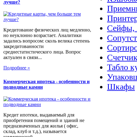
лучше?
Приемн
Принте
Сейфы, 
Кредитование физических лиц медленно,
но неуклонно возрастает. Аналитики
Сопутс
задались вопросом: сколь велика степень
Сортир
закредитованности
среднестатистического лица. Вопрос
Счетчик
актуален в связи...
Табло к
Подробнее »
Упаковщ
Коммерческая ипотека - особенности и
Шкафы
подводные камни
Кредит ипотеки, выдаваемый для
приобретения помещений и зданий не
предназначенных для жилья ( офис,
склад, клуб и т.д.), называется
коммерческой...