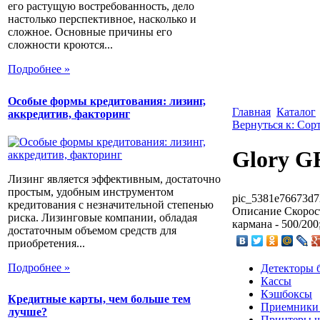
его растущую востребованность, дело
настолько перспективное, насколько и
сложное. Основные причины его
сложности кроются...
Подробнее »
Особые формы кредитования: лизинг,
Главная
Каталог
аккредитив, факторинг
Вернуться к: Со
Glory 
Лизинг является эффективным, достаточно
простым, удобным инструментом
pic_5381e76673d7
кредитования с незначительной степенью
Описание
Скорост
риска. Лизинговые компании, обладая
кармана - 500/200
достаточным объемом средств для
приобретения...
Подробнее »
Детекторы 
Кассы
Кэшбоксы
Кредитные карты, чем больше тем
Приемники
лучше?
Принтеры ш