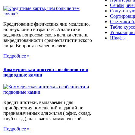
Сейфы, яче
Сопутствую
Сортировщи
Счетчики б
Кредитование физических лиц медленно,
Табло курс
но неуклонно возрастает. Аналитики
Упаковщики
задались вопросом: сколь велика степень
Шкафы
закредитованности среднестатистического
лица. Вопрос актуален в связи...
Подробнее »
Коммерческая ипотека - особенности и
подводные камни
Кредит ипотеки, выдаваемый для
приобретения помещений и зданий не
предназначенных для жилья ( офис, склад,
клуб и т.д.), называется коммерческой...
Подробнее »