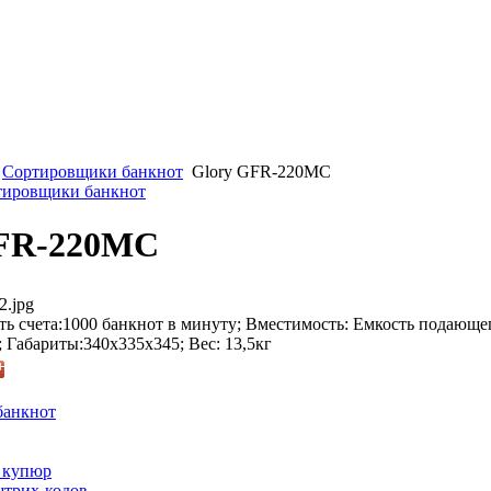
Сортировщики банкнот
Glory GFR-220MC
ртировщики банкнот
GFR-220MC
2.jpg
ь счета:1000 банкнот в минуту; Вместимость: Емкость подающе
; Габариты:340х335х345; Вес: 13,5кг
банкнот
 купюр
трих-кодов