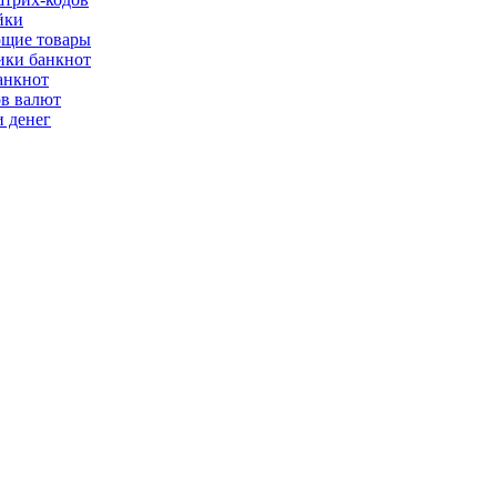
йки
щие товары
ки банкнот
анкнот
ов валют
 денег