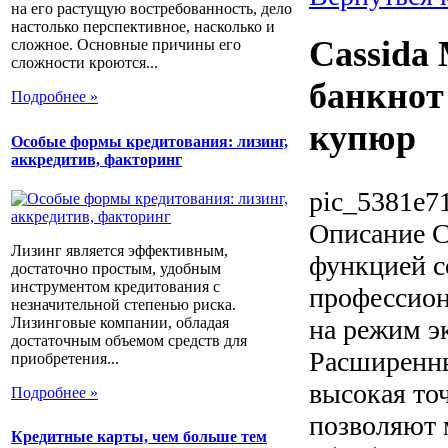
на его растущую востребованность, дело
настолько перспективное, насколько и
Cassida
сложное. Основные причины его
сложности кроются...
банкнот
Подробнее »
купюр
Особые формы кредитования: лизинг,
аккредитив, факторинг
pic_5381e71
Описание
C
Лизинг является эффективным,
функцией с
достаточно простым, удобным
инструментом кредитования с
профессион
незначительной степенью риска.
Лизинговые компании, обладая
на режим эк
достаточным объемом средств для
Расширенн
приобретения...
высокая то
Подробнее »
позволяют 
Кредитные карты, чем больше тем