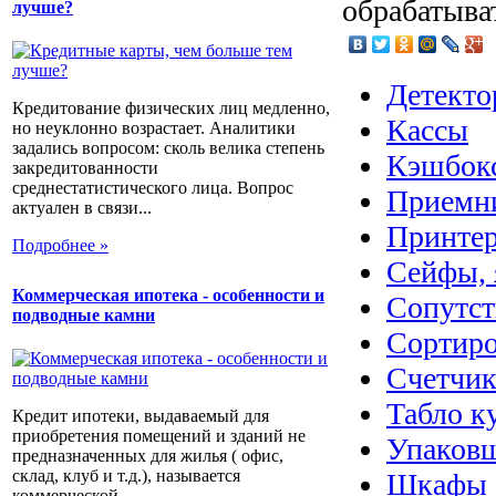
обрабатыва
лучше?
Детекто
Кредитование физических лиц медленно,
Кассы
но неуклонно возрастает. Аналитики
задались вопросом: сколь велика степень
Кэшбок
закредитованности
среднестатистического лица. Вопрос
Приемн
актуален в связи...
Принтер
Подробнее »
Сейфы, 
Коммерческая ипотека - особенности и
Сопутс
подводные камни
Сортир
Счетчик
Табло к
Кредит ипотеки, выдаваемый для
приобретения помещений и зданий не
Упаковщ
предназначенных для жилья ( офис,
склад, клуб и т.д.), называется
Шкафы
коммерческой...