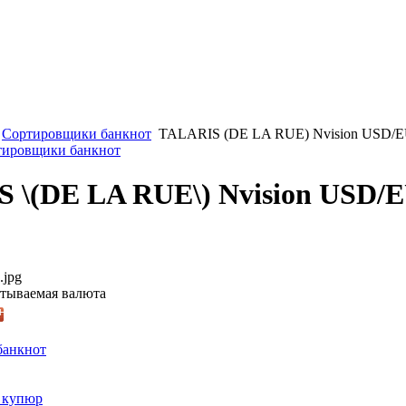
Сортировщики банкнот
TALARIS (DE LA RUE) Nvision USD/EU
ртировщики банкнот
 \(DE LA RUE\) Nvision USD
.jpg
тываемая валюта
банкнот
 купюр