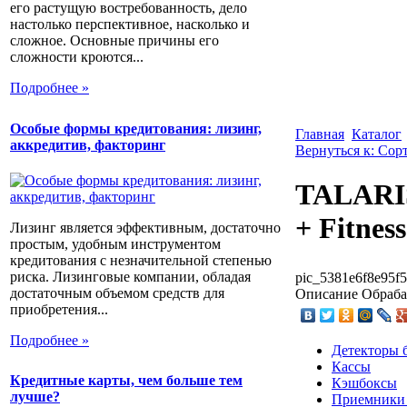
его растущую востребованность, дело
настолько перспективное, насколько и
сложное. Основные причины его
сложности кроются...
Подробнее »
Особые формы кредитования: лизинг,
Главная
Каталог
аккредитив, факторинг
Вернуться к: Со
TALARIS
+ Fitness
Лизинг является эффективным, достаточно
простым, удобным инструментом
кредитования с незначительной степенью
риска. Лизинговые компании, обладая
pic_5381e6f8e95f5
достаточным объемом средств для
Описание
Обраба
приобретения...
Подробнее »
Детекторы 
Кассы
Кредитные карты, чем больше тем
Кэшбоксы
лучше?
Приемники