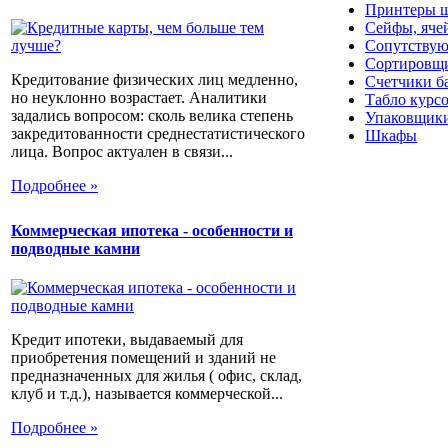
Принтеры ш
Сейфы, яче
Сопутствую
Сортировщи
Кредитование физических лиц медленно,
Счетчики б
но неуклонно возрастает. Аналитики
Табло курс
задались вопросом: сколь велика степень
Упаковщики
закредитованности среднестатистического
Шкафы
лица. Вопрос актуален в связи...
Подробнее »
Коммерческая ипотека - особенности и
подводные камни
Кредит ипотеки, выдаваемый для
приобретения помещений и зданий не
предназначенных для жилья ( офис, склад,
клуб и т.д.), называется коммерческой...
Подробнее »