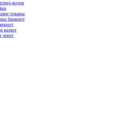
трих-кодов
йки
щие товары
ки банкнот
анкнот
ов валют
 денег