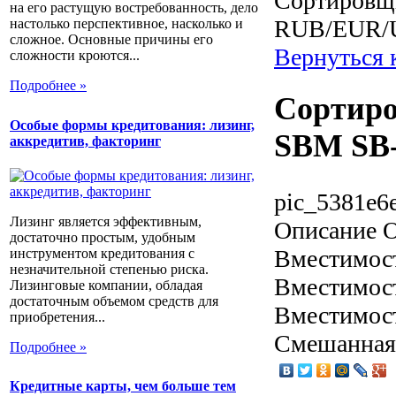
Сортировщ
на его растущую востребованность, дело
RUB/EUR/
настолько перспективное, насколько и
сложное. Основные причины его
Вернуться 
сложности кроются...
Подробнее »
Сортиро
Особые формы кредитования: лизинг,
SBM SB
аккредитив, факторинг
pic_5381e6
Лизинг является эффективным,
Описание
О
достаточно простым, удобным
Вместимост
инструментом кредитования с
незначительной степенью риска.
Вместимост
Лизинговые компании, обладая
достаточным объемом средств для
Вместимост
приобретения...
Смешанная 
Подробнее »
Кредитные карты, чем больше тем