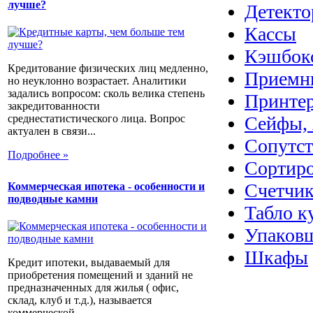
лучше?
Детекто
Кассы
Кэшбок
Кредитование физических лиц медленно,
Приемн
но неуклонно возрастает. Аналитики
задались вопросом: сколь велика степень
Принте
закредитованности
Сейфы, 
среднестатистического лица. Вопрос
актуален в связи...
Сопутс
Подробнее »
Сортир
Счетчик
Коммерческая ипотека - особенности и
подводные камни
Табло к
Упаковщ
Шкафы
Кредит ипотеки, выдаваемый для
приобретения помещений и зданий не
предназначенных для жилья ( офис,
склад, клуб и т.д.), называется
коммерческой...