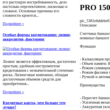
его растущую востребованность, дело
PRO 15
настолько перспективное, насколько и
сложное. Основные причины его
сложности кроются...
pic_5381e6ddebe0
Подробнее »
Описание
Счетчики банкнот
Особые формы кредитования: лизинг,
номинал банкнот 
аккредитив, факторинг
Функции
- Калькуляция пр
Лизинг является эффективным, достаточно
- Объем памяти: 
простым, удобным инструментом
- Режим суммиро
кредитования с незначительной степенью
- Режим фасовки 
риска. Лизинговые компании, обладая
- Ручной и автом
достаточным объемом средств для
приобретения...
Преимущества
Подробнее »
- Пересчет банкн
- Усиленная меха
Кредитные карты, чем больше тем
- Аккуратная укл
лучше?