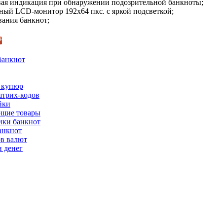
овая индикация при обнаружении подозрительной банкноты;
ный LCD-монитор 192х64 пкс. с яркой подсветкой;
вания банкнот;
банкнот
 купюр
трих-кодов
йки
щие товары
ки банкнот
анкнот
ов валют
 денег