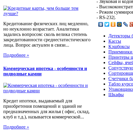
- Звуковая и код
- Высококонстрат
- Режим суммиро
- RS-232|.
Кредитование физических лиц медленно,
но неуклонно возрастает. Аналитики
задались вопросом: сколь велика степень
Детекторы 
закредитованности среднестатистического
Кассы
лица. Вопрос актуален в связи...
Кэшбоксы
Приемники
Подробнее »
Принтеры ш
Сейфы, яче
Сопутствую
Коммерческая ипотека - особенности и
Сортировщи
подводные камни
Счетчики б
Табло курс
Упаковщики
Шкафы
Кредит ипотеки, выдаваемый для
приобретения помещений и зданий не
предназначенных для жилья ( офис, склад,
клуб и т.д.), называется коммерческой...
Подробнее »