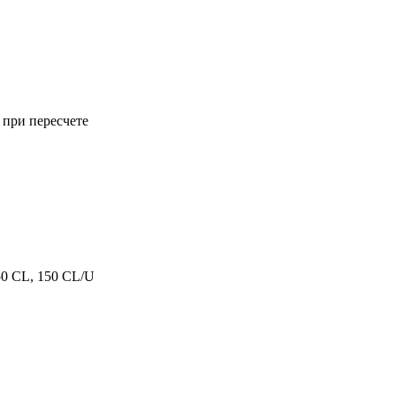
 при пересчете
50 CL, 150 CL/U