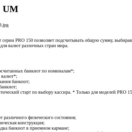
0 UM
3.jpg
 серии PRO 150 позволяет подсчитывать общую сумму, выбирая
для валют различных стран мира.
осчитанных банкнот по номиналам*;
8 валют*;
вания банкнот;
банкнот;
атический старт по выбору кассира. * Только для моделей PRO 1
от различного физического состояния;
ническая конструкция;
адка банкнот в приемном кармане;