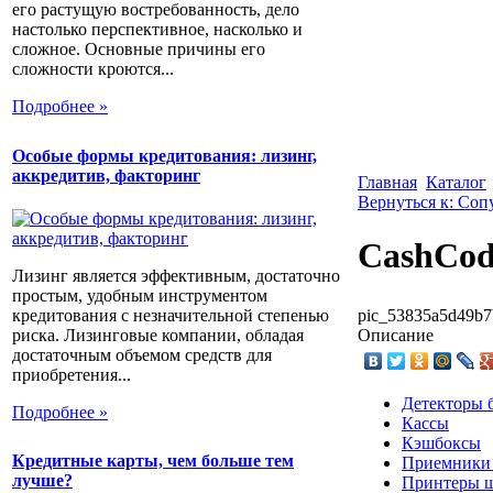
его растущую востребованность, дело
настолько перспективное, насколько и
сложное. Основные причины его
сложности кроются...
Подробнее »
Особые формы кредитования: лизинг,
аккредитив, факторинг
Главная
Каталог
Вернуться к: Со
CashCo
Лизинг является эффективным, достаточно
простым, удобным инструментом
кредитования с незначительной степенью
pic_53835a5d49b7
риска. Лизинговые компании, обладая
Описание
достаточным объемом средств для
приобретения...
Детекторы 
Подробнее »
Кассы
Кэшбоксы
Кредитные карты, чем больше тем
Приемники
лучше?
Принтеры ш