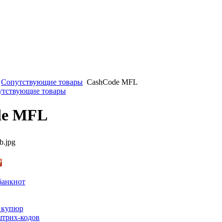
Сопутствующие товары
CashCode MFL
путствующие товары
de MFL
b.jpg
банкнот
 купюр
трих-кодов