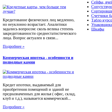
Сейфы, яче
Сопутствую
Сортировщи
Счетчики б
Кредитование физических лиц медленно,
Табло курс
но неуклонно возрастает. Аналитики
Упаковщики
задались вопросом: сколь велика степень
Шкафы
закредитованности среднестатистического
лица. Вопрос актуален в связи...
Подробнее »
Коммерческая ипотека - особенности и
подводные камни
Кредит ипотеки, выдаваемый для
приобретения помещений и зданий не
предназначенных для жилья ( офис, склад,
клуб и т.д.), называется коммерческой...
Подробнее »