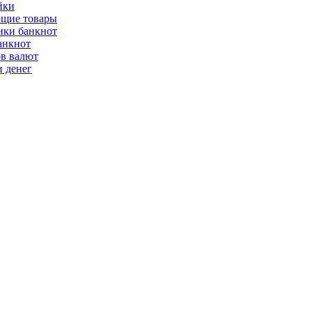
йки
щие товары
ки банкнот
анкнот
ов валют
 денег