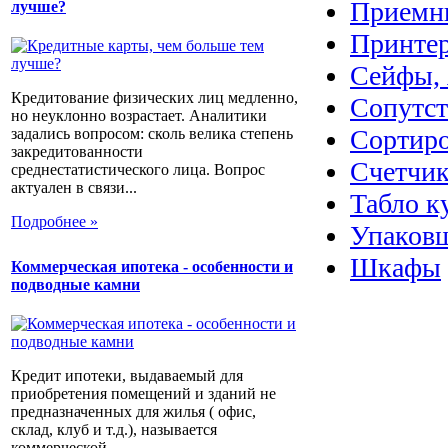
Приемн
лучше?
Принте
Сейфы, 
Кредитование физических лиц медленно,
Сопутс
но неуклонно возрастает. Аналитики
Сортир
задались вопросом: сколь велика степень
закредитованности
Счетчик
среднестатистического лица. Вопрос
актуален в связи...
Табло к
Подробнее »
Упаковщ
Шкафы
Коммерческая ипотека - особенности и
подводные камни
Кредит ипотеки, выдаваемый для
приобретения помещений и зданий не
предназначенных для жилья ( офис,
склад, клуб и т.д.), называется
коммерческой...