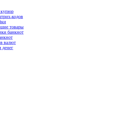
 купюр
трих-кодов
йки
щие товары
ки банкнот
анкнот
ов валют
 денег