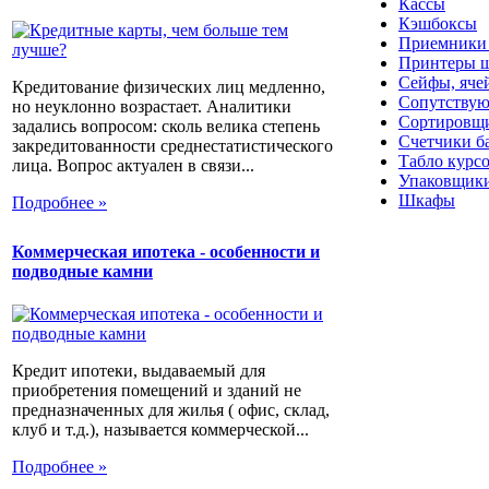
Кассы
Кэшбоксы
Приемники
Принтеры ш
Сейфы, яче
Кредитование физических лиц медленно,
Сопутствую
но неуклонно возрастает. Аналитики
Сортировщи
задались вопросом: сколь велика степень
Счетчики б
закредитованности среднестатистического
Табло курс
лица. Вопрос актуален в связи...
Упаковщики
Шкафы
Подробнее »
Коммерческая ипотека - особенности и
подводные камни
Кредит ипотеки, выдаваемый для
приобретения помещений и зданий не
предназначенных для жилья ( офис, склад,
клуб и т.д.), называется коммерческой...
Подробнее »