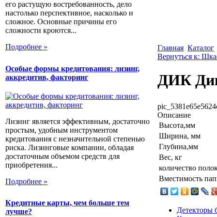
его растущую востребованность, дело
настолько перспективное, насколько и
сложное. Основные причины его
сложности кроются...
Подробнее »
Главная
Каталог
Вернуться к: Шк
Особые формы кредитования: лизинг,
ДИК Ди
аккредитив, факторинг
pic_5381e65e5624
Описание
Лизинг является эффективным, достаточно
Высота,мм
простым, удобным инструментом
Ширина, мм
кредитования с незначительной степенью
Глубина,мм
риска. Лизинговые компании, обладая
достаточным объемом средств для
Вес, кг
приобретения...
количество полок
Вместимость пап
Подробнее »
Кредитные карты, чем больше тем
Детекторы 
лучше?