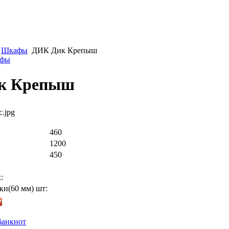
Шкафы
ДИК Дик Крепыш
афы
к Крепыш
c.jpg
460
1200
450
:
ки(60 мм) шт:
банкнот