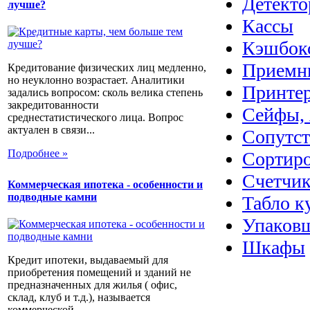
Детекто
лучше?
Кассы
Кэшбок
Приемн
Кредитование физических лиц медленно,
но неуклонно возрастает. Аналитики
Принте
задались вопросом: сколь велика степень
закредитованности
Сейфы, 
среднестатистического лица. Вопрос
актуален в связи...
Сопутс
Подробнее »
Сортир
Счетчик
Коммерческая ипотека - особенности и
подводные камни
Табло к
Упаковщ
Шкафы
Кредит ипотеки, выдаваемый для
приобретения помещений и зданий не
предназначенных для жилья ( офис,
склад, клуб и т.д.), называется
коммерческой...