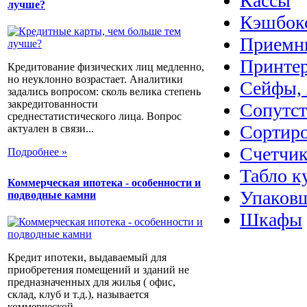
Кассы
лучше?
Кэшбок
Приемн
Принте
Кредитование физических лиц медленно,
но неуклонно возрастает. Аналитики
Сейфы, 
задались вопросом: сколь велика степень
закредитованности
Сопутс
среднестатистического лица. Вопрос
Сортир
актуален в связи...
Счетчик
Подробнее »
Табло к
Коммерческая ипотека - особенности и
Упаковщ
подводные камни
Шкафы
Кредит ипотеки, выдаваемый для
приобретения помещений и зданий не
предназначенных для жилья ( офис,
склад, клуб и т.д.), называется
коммерческой...