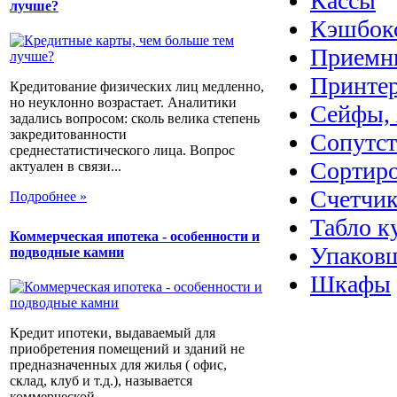
Кассы
лучше?
Кэшбок
Приемн
Принте
Кредитование физических лиц медленно,
но неуклонно возрастает. Аналитики
Сейфы, 
задались вопросом: сколь велика степень
закредитованности
Сопутс
среднестатистического лица. Вопрос
Сортир
актуален в связи...
Счетчик
Подробнее »
Табло к
Коммерческая ипотека - особенности и
Упаковщ
подводные камни
Шкафы
Кредит ипотеки, выдаваемый для
приобретения помещений и зданий не
предназначенных для жилья ( офис,
склад, клуб и т.д.), называется
коммерческой...