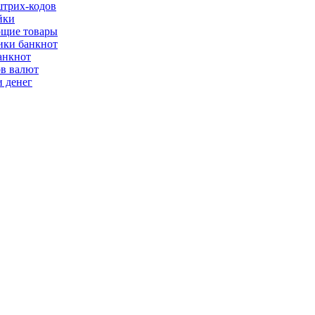
трих-кодов
йки
щие товары
ки банкнот
анкнот
ов валют
 денег