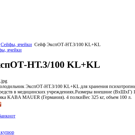
Сейфы, ячейки
Сейф ЭкспОТ-НТ.3/100 KL+KL
фы, ячейки
спОТ-НТ.3/100 KL+KL
.jpg
олодильник ЭкспОТ-НТ.3/100 KL+KL для хранения психотропн
редств в медицинских учреждениях.Размеры внешние (ВхШхГ) 14
ка KABA MAUER (Германия). 4 полкиВес 325 кг, объем 100 л.
банкнот
 купюр