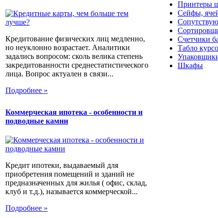
Принтеры ш
Сейфы, яче
Сопутствую
Сортировщи
Кредитование физических лиц медленно,
Счетчики б
но неуклонно возрастает. Аналитики
Табло курс
задались вопросом: сколь велика степень
Упаковщики
закредитованности среднестатистического
Шкафы
лица. Вопрос актуален в связи...
Подробнее »
Коммерческая ипотека - особенности и
подводные камни
Кредит ипотеки, выдаваемый для
приобретения помещений и зданий не
предназначенных для жилья ( офис, склад,
клуб и т.д.), называется коммерческой...
Подробнее »