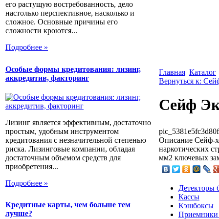
его растущую востребованность, дело
настолько перспективное, насколько и
сложное. Основные причины его
сложности кроются...
Подробнее »
Особые формы кредитования: лизинг,
Главная
Каталог
аккредитив, факторинг
Вернуться к: Сей
Сейф Эк
Лизинг является эффективным, достаточно
простым, удобным инструментом
pic_5381e5fc3d80f
кредитования с незначительной степенью
Описание
Сейф-х
риска. Лизинговые компании, обладая
наркотических ст
достаточным объемом средств для
мм2 ключевых зам
приобретения...
Подробнее »
Детекторы 
Кассы
Кредитные карты, чем больше тем
Кэшбоксы
лучше?
Приемники