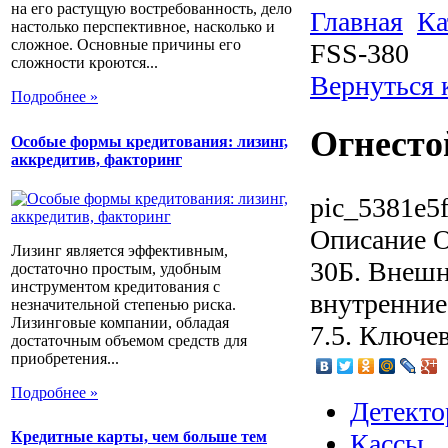
на его растущую востребованность, дело
Главная
Ка
настолько перспективное, насколько и
сложное. Основные причины его
FSS-380
сложности кроются...
Вернуться 
Подробнее »
Огнесто
Особые формы кредитования: лизинг,
аккредитив, факторинг
pic_5381e5
Описание
О
Лизинг является эффективным,
30Б. Внешн
достаточно простым, удобным
инструментом кредитования с
внутренние
незначительной степенью риска.
Лизинговые компании, обладая
7.5. Ключе
достаточным объемом средств для
приобретения...
Подробнее »
Детекто
Кассы
Кредитные карты, чем больше тем