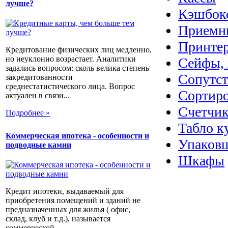
лучше?
Кэшбок
Приемн
Принте
Кредитование физических лиц медленно,
но неуклонно возрастает. Аналитики
Сейфы, 
задались вопросом: сколь велика степень
Сопутс
закредитованности
среднестатистического лица. Вопрос
Сортир
актуален в связи...
Счетчик
Подробнее »
Табло к
Коммерческая ипотека - особенности и
Упаковщ
подводные камни
Шкафы
Кредит ипотеки, выдаваемый для
приобретения помещений и зданий не
предназначенных для жилья ( офис,
склад, клуб и т.д.), называется
коммерческой...