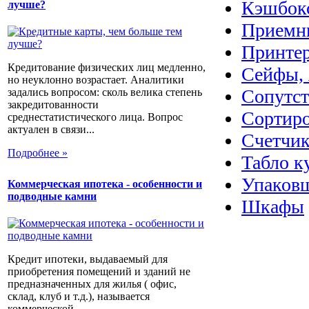
Кэшбок
лучше?
Приемн
Принте
Кредитование физических лиц медленно,
Сейфы, 
но неуклонно возрастает. Аналитики
Сопутс
задались вопросом: сколь велика степень
закредитованности
Сортир
среднестатистического лица. Вопрос
актуален в связи...
Счетчик
Подробнее »
Табло к
Упаковщ
Коммерческая ипотека - особенности и
подводные камни
Шкафы
Кредит ипотеки, выдаваемый для
приобретения помещений и зданий не
предназначенных для жилья ( офис,
склад, клуб и т.д.), называется
коммерческой...