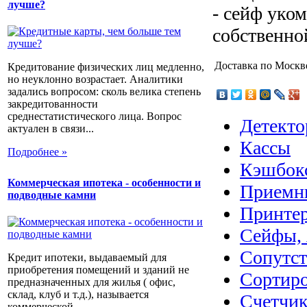
лучше?
- сейф уко
собственно
Доставка по Моск
Кредитование физических лиц медленно,
но неуклонно возрастает. Аналитики
задались вопросом: сколь велика степень
закредитованности
среднестатистического лица. Вопрос
Детекто
актуален в связи...
Кассы
Подробнее »
Кэшбок
Коммерческая ипотека - особенности и
Приемн
подводные камни
Принте
Сейфы, 
Сопутс
Кредит ипотеки, выдаваемый для
приобретения помещений и зданий не
Сортир
предназначенных для жилья ( офис,
склад, клуб и т.д.), называется
Счетчик
коммерческой...