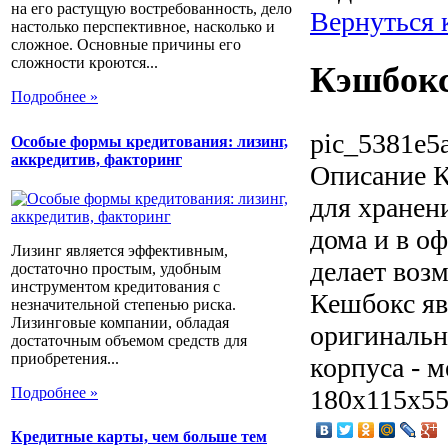
на его растущую востребованность, дело
Вернуться 
настолько перспективное, насколько и
сложное. Основные причины его
сложности кроются...
Кэшбокс
Подробнее »
pic_5381e5a
Особые формы кредитования: лизинг,
аккредитив, факторинг
Описание
К
для хранен
дома и в о
Лизинг является эффективным,
делает воз
достаточно простым, удобным
инструментом кредитования с
Кешбокс яв
незначительной степенью риска.
Лизинговые компании, обладая
оригинальн
достаточным объемом средств для
приобретения...
корпуса - м
Подробнее »
180х115х55м
Кредитные карты, чем больше тем