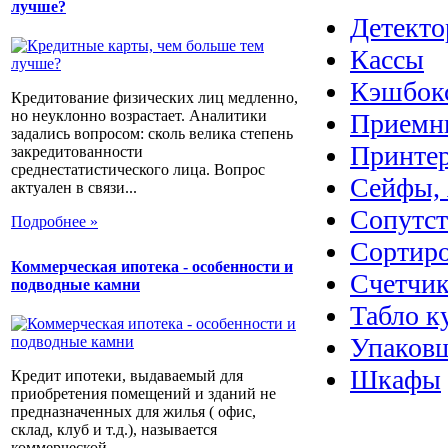
лучше?
Детекто
Кассы
Кэшбок
Кредитование физических лиц медленно,
но неуклонно возрастает. Аналитики
Приемн
задались вопросом: сколь велика степень
Принте
закредитованности
среднестатистического лица. Вопрос
Сейфы, 
актуален в связи...
Сопутс
Подробнее »
Сортир
Коммерческая ипотека - особенности и
Счетчик
подводные камни
Табло к
Упаковщ
Шкафы
Кредит ипотеки, выдаваемый для
приобретения помещений и зданий не
предназначенных для жилья ( офис,
склад, клуб и т.д.), называется
коммерческой...