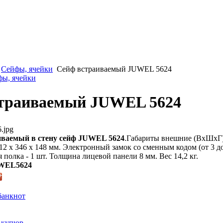
Сейфы, ячейки
Сейф встраиваемый JUWEL 5624
фы, ячейки
траиваемый JUWEL 5624
.jpg
ваемый в стену сейф JUWEL 5624
.Габариты внешние (ВхШхГ):
12 х 346 х 148 мм. Электронный замок со сменным кодом (от 3 
 полка - 1 шт. Толщина лицевой панели 8 мм. Вес 14,2 кг.
WEL5624
банкнот
 купюр