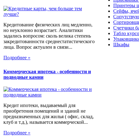
Принтеры ш
Сейфы, яче
Сопутствую
Сортировщи
Кредитование физических лиц медленно,
Счетчики б
но неуклонно возрастает. Аналитики
Табло курс
задались вопросом: сколь велика степень
Упаковщики
закредитованности среднестатистического
Шкафы
лица. Вопрос актуален в связи...
Подробнее »
Коммерческая ипотека - особенности и
подводные камни
Кредит ипотеки, выдаваемый для
приобретения помещений и зданий не
предназначенных для жилья ( офис, склад,
клуб и т.д.), называется коммерческой...
Подробнее »