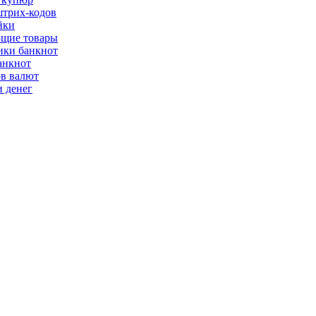
трих-кодов
йки
щие товары
ки банкнот
анкнот
ов валют
 денег