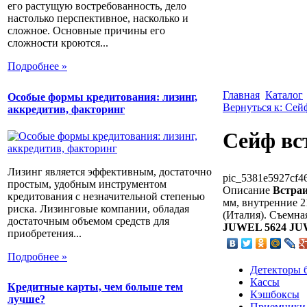
его растущую востребованность, дело
настолько перспективное, насколько и
сложное. Основные причины его
сложности кроются...
Подробнее »
Главная
Каталог
Особые формы кредитования: лизинг,
Вернуться к: Сей
аккредитив, факторинг
Сейф вс
Лизинг является эффективным, достаточно
pic_5381e5927cf46
простым, удобным инструментом
Описание
Встраи
кредитования с незначительной степенью
мм, внутренние 2
риска. Лизинговые компании, обладая
(Италия). Съемная
достаточным объемом средств для
JUWEL 5624
JU
приобретения...
Подробнее »
Детекторы 
Кассы
Кредитные карты, чем больше тем
Кэшбоксы
лучше?
Приемники