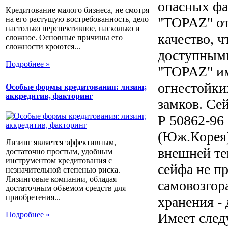
опасных фа
Кредитование малого бизнеса, не смотря
"TOPAZ" от
на его растущую востребованность, дело
настолько перспективное, насколько и
качество, 
сложное. Основные причины его
сложности кроются...
доступными
Подробнее »
"TOPAZ" и
огнестойки
Особые формы кредитования: лизинг,
аккредитив, факторинг
замков. Се
Р 50862-96 
(Юж.Корея) 
Лизинг является эффективным,
внешней те
достаточно простым, удобным
инструментом кредитования с
сейфа не п
незначительной степенью риска.
Лизинговые компании, обладая
самовозгора
достаточным объемом средств для
приобретения...
хранения -
Подробнее »
Имеет след