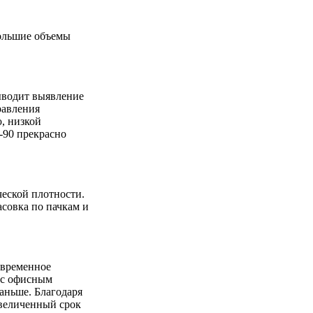
большие объемы
ыводит выявление
равления
, низкой
-90 прекрасно
ческой плотности.
асовка по пачкам и
овременное
 с офисным
раньше. Благодаря
увеличенный срок