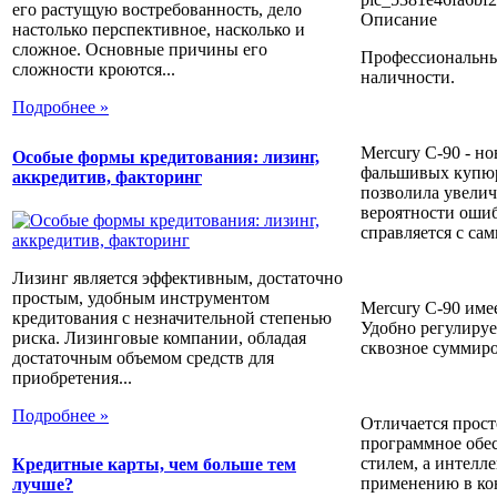
его растущую востребованность, дело
Описание
настолько перспективное, насколько и
сложное. Основные причины его
Профессиональны
сложности кроются...
наличности.
Подробнее »
Mercury C-90 - 
Особые формы кредитования: лизинг,
фальшивых купюр
аккредитив, факторинг
позволила увелич
вероятности ошиб
справляется с са
Лизинг является эффективным, достаточно
простым, удобным инструментом
Mercury C-90 име
кредитования с незначительной степенью
Удобно регулируе
риска. Лизинговые компании, обладая
сквозное суммиро
достаточным объемом средств для
приобретения...
Подробнее »
Отличается прост
программное обес
стилем, а интелл
Кредитные карты, чем больше тем
применению в ко
лучше?