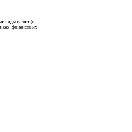
ые виды валют (в
анках, финансовых