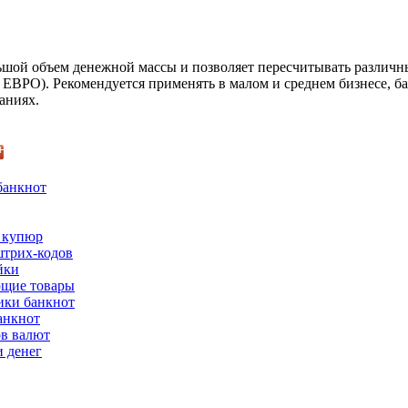
ьшой объем денежной массы и позволяет пересчитывать различн
 ЕВРО). Рекомендуется применять в малом и среднем бизнесе, б
аниях.
банкнот
 купюр
трих-кодов
йки
щие товары
ки банкнот
анкнот
ов валют
 денег