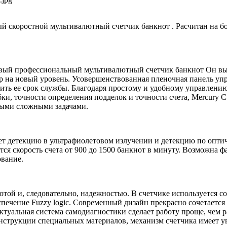
й скоростной мультивалютный счетчик банкнот . Расчитан на 
новый профессиональный мультивалютный счетчик банкнот Он в
 на новый уровень. Усовершенствованная пленочная панель уп
ить ее срок службы. Благодаря простому и удобному управлению
ки, точности определения подделок и точности счета, Mercury C
мыми сложными задачами.
ет детекцию в ультрафиолетовом излучении и детекцию по опти
тся скорость счета от 900 до 1500 банкнот в минуту. Возможна ф
вание.
отой и, следовательно, надежностью. В счетчике используется с
печение Fuzzy logic. Современный дизайн прекрасно сочетается
ектуальная система самодиагностики сделает работу проще, чем 
нструкции специальных материалов, механизм счетчика имеет 