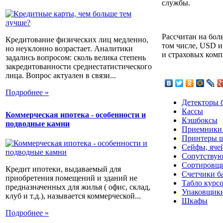
службы.
Рассчитан на бол
Кредитование физических лиц медленно,
том числе, USD и
но неуклонно возрастает. Аналитики
и страховых комп
задались вопросом: сколь велика степень
закредитованности среднестатистического
лица. Вопрос актуален в связи...
Подробнее »
Детекторы 
Кассы
Коммерческая ипотека - особенности и
Кэшбоксы
подводные камни
Приемники
Принтеры ш
Сейфы, яче
Сопутствую
Сортировщи
Кредит ипотеки, выдаваемый для
Счетчики б
приобретения помещений и зданий не
Табло курс
предназначенных для жилья ( офис, склад,
Упаковщики
клуб и т.д.), называется коммерческой...
Шкафы
Подробнее »