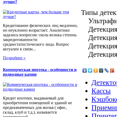
лучше?
Типы дет
Ультрафио
Кредитование физических лиц медленно,
Детекция 
но неуклонно возрастает. Аналитики
задались вопросом: сколь велика степень
Детекция 
закредитованности
Детекция 
среднестатистического лица. Вопрос
актуален в связи...
Детекция 
Подробнее »
Коммерческая ипотека - особенности и
подводные камни
Детекто
Кассы
Кэшбок
Кредит ипотеки, выдаваемый для
приобретения помещений и зданий не
Приемн
предназначенных для жилья ( офис,
склад, клуб и т.д.), называется
Принте
коммерческой...