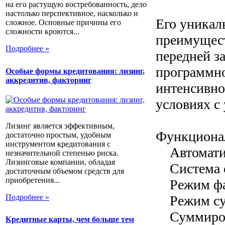
на его растущую востребованность, дело
настолько перспективное, насколько и
Его уникал
сложное. Основные причины его
сложности кроются...
преимуществ
Подробнее »
передней з
программно
Особые формы кредитования: лизинг,
аккредитив, факторинг
интенсивно
условиях с
Лизинг является эффективным,
Функциона
достаточно простым, удобным
инструментом кредитования с
Автоматич
незначительной степенью риска.
Лизинговые компании, обладая
Система с
достаточным объемом средств для
приобретения...
Режим фас
Подробнее »
Режим су
Суммирова
Кредитные карты, чем больше тем