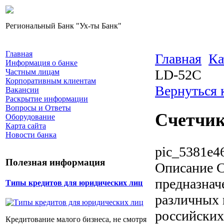
Региональный Банк "Ух-ты Банк"
Главная
Главная
Ка
Информация о банке
LD-52C
Частным лицам
Корпоративным клиентам
Вернуться 
Вакансии
Раскрытие информации
Вопросы и Ответы
Счетчик
Оборудование
Карта сайта
Новости банка
pic_5381e4
Полезная информация
Описание
С
предназнач
Типы кредитов для юридических лиц
различных г
российских
Кредитование малого бизнеса, не смотря