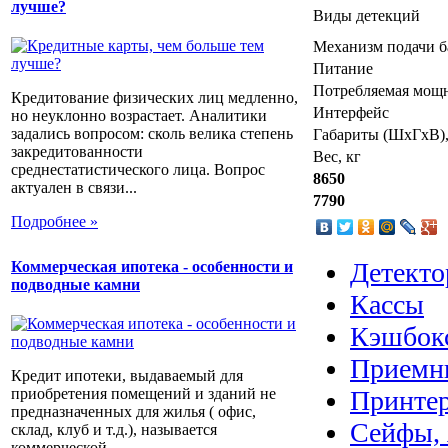
лучше?
Виды детекций
Механизм подачи 
Питание
Потребляемая мощ
Кредитование физических лиц медленно,
Интерфейс
но неуклонно возрастает. Аналитики
задались вопросом: сколь велика степень
Габариты (ШхГхВ)
закредитованности
Вес, кг
среднестатистического лица. Вопрос
8650
актуален в связи...
7790
Подробнее »
Детекто
Коммерческая ипотека - особенности и
подводные камни
Кассы
Кэшбок
Приемн
Кредит ипотеки, выдаваемый для
приобретения помещений и зданий не
Принте
предназначенных для жилья ( офис,
Сейфы, 
склад, клуб и т.д.), называется
коммерческой...