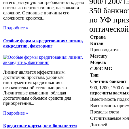
900/1200/1
на его растущую востребованность, дело
настолько перспективное, насколько и
350 банкно
сложное. Основные причины его
по УФ приз
сложности кроются...
оптической 
Подробнее »
Страна
Особые формы кредитования: лизинг,
Китай
аккредитив, факторинг
Производитель
Mercury
Модель
C-90C MG
Лизинг является эффективным,
Тип
достаточно простым, удобным
Счетчик банкнот
инструментом кредитования с
незначительной степенью риска.
900, 1200, 1500 ба
Лизинговые компании, обладая
пересчитываемых
достаточным объемом средств для
Вместимость пода
приобретения...
Вместимость прием
Пределы счета
Подробнее »
Отсчитываемое кол
Дисплей
Кредитные карты, чем больше тем