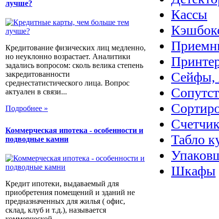
лучше?
Кассы
Кэшбок
Приемн
Кредитование физических лиц медленно,
но неуклонно возрастает. Аналитики
Принте
задались вопросом: сколь велика степень
Сейфы, 
закредитованности
среднестатистического лица. Вопрос
Сопутс
актуален в связи...
Сортир
Подробнее »
Счетчик
Коммерческая ипотека - особенности и
Табло к
подводные камни
Упаковщ
Шкафы
Кредит ипотеки, выдаваемый для
приобретения помещений и зданий не
предназначенных для жилья ( офис,
склад, клуб и т.д.), называется
коммерческой...