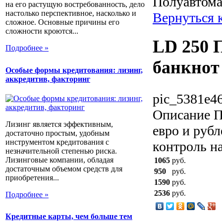
Полуавтома
на его растущую востребованность, дело
настолько перспективное, насколько и
Вернуться 
сложное. Основные причины его
сложности кроются...
LD 250 
Подробнее »
банкнот
Особые формы кредитования: лизинг,
аккредитив, факторинг
pic_5381e46
Описание
П
Лизинг является эффективным,
евро и рубл
достаточно простым, удобным
инструментом кредитования с
контроль н
незначительной степенью риска.
Лизинговые компании, обладая
1065
руб.
достаточным объемом средств для
950
руб.
приобретения...
1590
руб.
2536
руб.
Подробнее »
Кредитные карты, чем больше тем