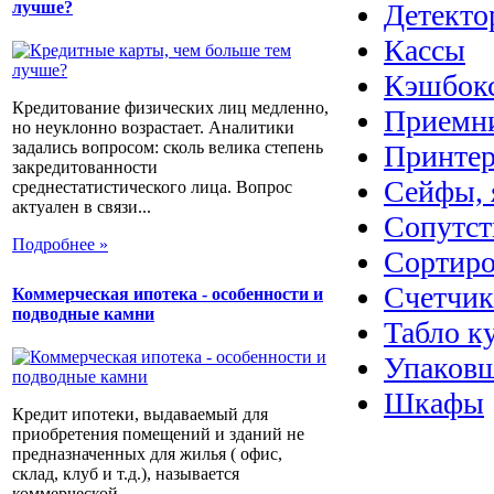
Детекто
лучше?
Кассы
Кэшбок
Кредитование физических лиц медленно,
Приемн
но неуклонно возрастает. Аналитики
задались вопросом: сколь велика степень
Принтер
закредитованности
Сейфы, 
среднестатистического лица. Вопрос
актуален в связи...
Сопутст
Подробнее »
Сортиро
Счетчик
Коммерческая ипотека - особенности и
подводные камни
Табло к
Упаковщ
Шкафы
Кредит ипотеки, выдаваемый для
приобретения помещений и зданий не
предназначенных для жилья ( офис,
склад, клуб и т.д.), называется
коммерческой...