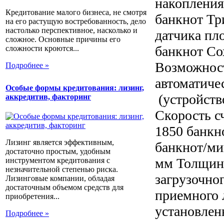
накопления
Кредитование малого бизнеса, не смотря
банкнот Тр
на его растущую востребованность, дело
настолько перспективное, насколько и
датчика пл
сложное. Основные причины его
банкнот Со
сложности кроются...
Возможност
Подробнее »
автоматиче
Особые формы кредитования: лизинг,
(устройств
аккредитив, факторинг
Скорость с
1850 банкн
Лизинг является эффективным,
банкнот/ми
достаточно простым, удобным
мм Толщина
инструментом кредитования с
незначительной степенью риска.
загрузочно
Лизинговые компании, обладая
достаточным объемом средств для
приемного 
приобретения...
установленн
Подробнее »