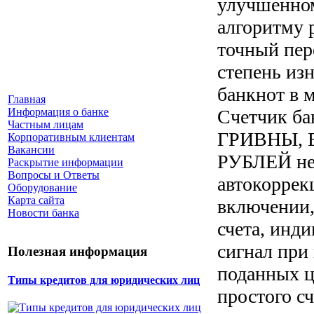
улучшенном
алгоритму 
точный пер
степень из
банкнот в 
Главная
Счетчик ба
Информация о банке
Частным лицам
ГРИВНЫ, 
Корпоративным клиентам
Вакансии
РУБЛЕЙ не
Раскрытие информации
Вопросы и Ответы
автокоррек
Оборудование
Карта сайта
включении,
Новости банка
счета, инд
сигнал при
Полезная информация
поданных ц
Типы кредитов для юридических лиц
простого сч