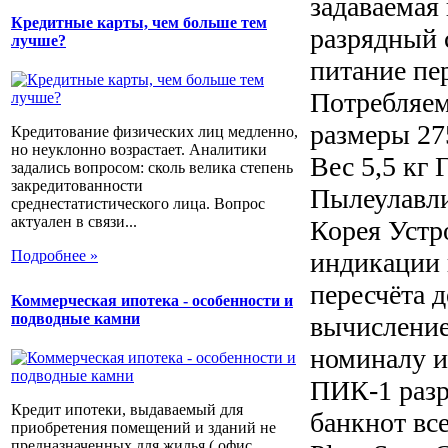
задаваемая
Кредитные карты, чем больше тем
разрядный 
лучше?
питание пе
Потребляем
размеры 27
Кредитование физических лиц медленно,
но неуклонно возрастает. Аналитики
Вес 5,5 кг 
задались вопросом: сколь велика степень
закредитованности
Пылеулавли
среднестатистического лица. Вопрос
актуален в связи...
Корея Устр
индикации 
Подробнее »
пересчёта 
Коммерческая ипотека - особенности и
подводные камни
вычисление
номиналу и
ПИК-1 разр
Кредит ипотеки, выдаваемый для
банкнот все
приобретения помещений и зданий не
предназначенных для жилья ( офис,