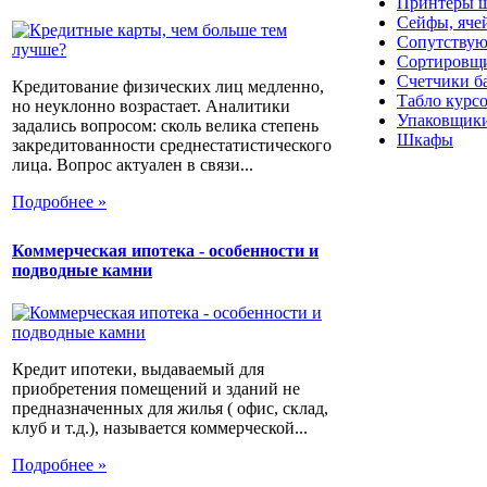
Принтеры ш
Сейфы, яче
Сопутствую
Сортировщи
Счетчики б
Кредитование физических лиц медленно,
Табло курс
но неуклонно возрастает. Аналитики
Упаковщики
задались вопросом: сколь велика степень
Шкафы
закредитованности среднестатистического
лица. Вопрос актуален в связи...
Подробнее »
Коммерческая ипотека - особенности и
подводные камни
Кредит ипотеки, выдаваемый для
приобретения помещений и зданий не
предназначенных для жилья ( офис, склад,
клуб и т.д.), называется коммерческой...
Подробнее »