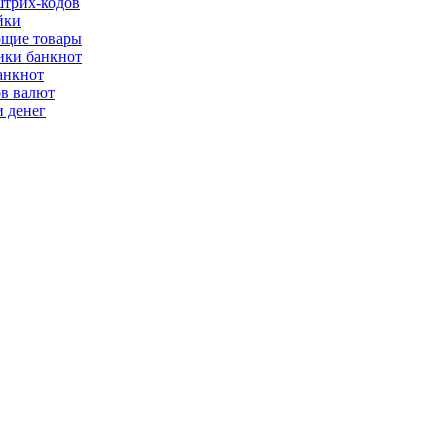
трих-кодов
йки
щие товары
ки банкнот
анкнот
ов валют
 денег