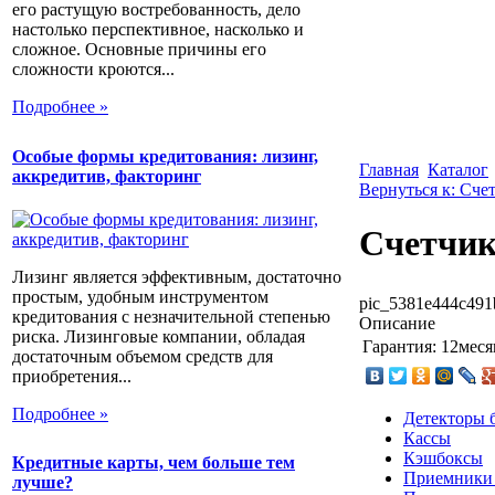
его растущую востребованность, дело
настолько перспективное, насколько и
сложное. Основные причины его
сложности кроются...
Подробнее »
Особые формы кредитования: лизинг,
Главная
Каталог
аккредитив, факторинг
Вернуться к: Сче
Счетчик
Лизинг является эффективным, достаточно
простым, удобным инструментом
pic_5381e444c491
кредитования с незначительной степенью
Описание
риска. Лизинговые компании, обладая
Гарантия:
12меся
достаточным объемом средств для
приобретения...
Подробнее »
Детекторы 
Кассы
Кэшбоксы
Кредитные карты, чем больше тем
Приемники
лучше?