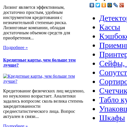
Лизинг является эффективным,
достаточно простым, удобным
Детекто
инструментом кредитования с
незначительной степенью риска.
Кассы
Лизинговые компании, обладая
достаточным объемом средств для
Кэшбок
приобретения...
Приемн
Подробнее »
Принте
Кредитные карты, чем больше тем
Сейфы, 
лучше?
Сопутс
Сортир
Счетчик
Кредитование физических лиц медленно,
но неуклонно возрастает. Аналитики
Табло к
задались вопросом: сколь велика степень
закредитованности
Упаковщ
среднестатистического лица. Вопрос
Шкафы
актуален в связи...
Подробнее »