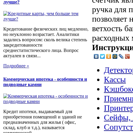
лучше?
ручка для 
позволяет 
ветхость б
Кредитование физических лиц медленно,
но неуклонно возрастает. Аналитики
расходных 
задались вопросом: сколь велика степень
закредитованности
Инструкци
среднестатистического лица. Вопрос
актуален в связи...
Подробнее »
Детекто
Кассы
Коммерческая ипотека - особенности и
подводные камни
Кэшбок
Приемн
Принте
Кредит ипотеки, выдаваемый для
Сейфы, 
приобретения помещений и зданий не
предназначенных для жилья ( офис,
Сопутс
склад, клуб и т.д.), называется
коммерческой...