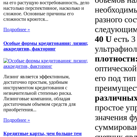
на его растущую востребованность, дело
необходим
настолько перспективное, насколько и
сложное. Основные причины его
разного сос
сложности кроются...
следующим
Подробнее »
40 U
есть 
Особые формы кредитования: лизинг,
ультрафиол
аккредитив, факторинг
плотности
оптической
его под ти
Лизинг является эффективным,
достаточно простым, удобным
преимущест
инструментом кредитования с
незначительной степенью риска.
различных
Лизинговые компании, обладая
достаточным объемом средств для
простое уп
приобретения...
значения ф
Подробнее »
суммирован
Кредитные карты, чем больше тем
счетчик яв