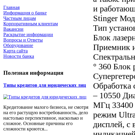
и работающ
Главная
Информация о банке
Stinger Мо
Частным лицам
Корпоративным клиентам
Тип устано
Вакансии
Раскрытие информации
Блок лазер
Вопросы и Ответы
Приемник и
Оборудование
Карта сайта
Спектральн
Новости банка
° 360 Блок
Полезная информация
Супергетер
Обработка 
Типы кредитов для юридических лиц
– 10550 Ди
МГц 33400 
Кредитование малого бизнеса, не смотря
режим Ultr
на его растущую востребованность, дело
настолько перспективное, насколько и
дисплей, с
сложное. Основные причины его
сложности кроются...
индикацией