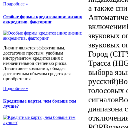
Подробнее »
а также сп
Автоматиче
Особые формы кредитования: лизинг,
аккредитив, факторинг
включенииВ
звуковых 
звуковых о
Лизинг является эффективным,
Город (CITY
достаточно простым, удобным
инструментом кредитования с
Трасса (H
незначительной степенью риска.
Лизинговые компании, обладая
выбора язы
достаточным объемом средств для
приобретения...
русский)Во
Подробнее »
голосовых 
сигналовВо
Кредитные карты, чем больше тем
лучше?
диапазона 
отключения
POPВозмож