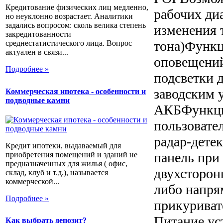
Кредитование физических лиц медленно,
рабочих ди
но неуклонно возрастает. Аналитики
задались вопросом: сколь велика степень
изменения 
закредитованности
тона)Функц
среднестатистического лица. Вопрос
актуален в связи...
оповещений
Подробнее »
подсветки 
заводским 
Коммерческая ипотека - особенности и
подводные камни
АКБФункция
пользовате
радар-дете
Кредит ипотеки, выдаваемый для
панель при
приобретения помещений и зданий не
предназначенных для жилья ( офис,
двухсторон
склад, клуб и т.д.), называется
коммерческой...
либо напря
Подробнее »
прикуривате
Питание ус
Как выбрать депозит?