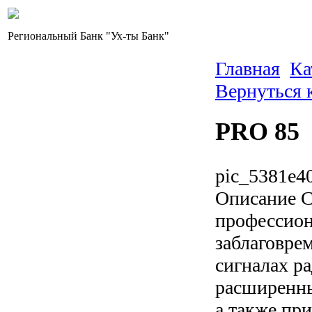
Региональный Банк "Ух-ты Банк"
Главная
Ка
Вернуться 
PRO 85
pic_5381e4
Описание
С
профессион
заблаговре
сигналах ра
расширенны
а также пр