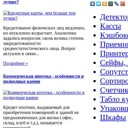
лучше?
Детекто
Кассы
Кредитование физических лиц медленно,
Кэшбок
но неуклонно возрастает. Аналитики
задались вопросом: сколь велика степень
Приемн
закредитованности
среднестатистического лица. Вопрос
Принте
актуален в связи...
Сейфы, 
Подробнее »
Сопутс
Коммерческая ипотека - особенности и
Сортир
подводные камни
Счетчик
Табло к
Упаковщ
Кредит ипотеки, выдаваемый для
приобретения помещений и зданий не
Шкафы
предназначенных для жилья ( офис,
склад, клуб и т.д.), называется
коммерческой...