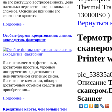
на его растущую востребованность, дело
Thermal Tra
настолько перспективное, насколько и
сложное. Основные причины его
130000S0 )
сложности кроются...
Вернуться 
Подробнее »
Термотр
Особые формы кредитования: лизинг,
аккредитив, факторинг
сканеро
Printer 
Лизинг является эффективным,
достаточно простым, удобным
инструментом кредитования с
pic_53835a
незначительной степенью риска.
Лизинговые компании, обладая
Описание
Т
достаточным объемом средств для
сканером,D
приобретения...
Scanner
Подробнее »
Кредитные карты, чем больше тем