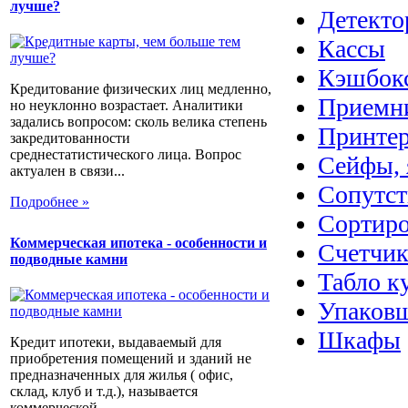
лучше?
Детекто
Кассы
Кэшбок
Кредитование физических лиц медленно,
Приемн
но неуклонно возрастает. Аналитики
задались вопросом: сколь велика степень
Принтер
закредитованности
среднестатистического лица. Вопрос
Сейфы, 
актуален в связи...
Сопутс
Подробнее »
Сортир
Коммерческая ипотека - особенности и
Счетчик
подводные камни
Табло к
Упаковщ
Шкафы
Кредит ипотеки, выдаваемый для
приобретения помещений и зданий не
предназначенных для жилья ( офис,
склад, клуб и т.д.), называется
коммерческой...