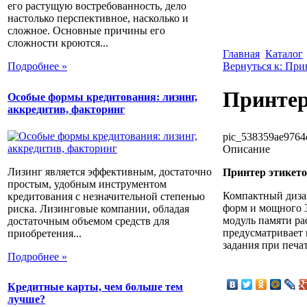
его растущую востребованность, дело
настолько перспективное, насколько и
сложное. Основные причины его
сложности кроются...
Главная
Каталог
Вернуться к: Пр
Подробнее »
Принтер
Особые формы кредитования: лизинг,
аккредитив, факторинг
pic_538359ae9764
Описание
Лизинг является эффективным, достаточно
Принтер этикет
простым, удобным инструментом
Компактный диза
кредитования с незначительной степенью
форм и мощного 3
риска. Лизинговые компании, обладая
модуль памяти ра
достаточным объемом средств для
предусматривает 
приобретения...
задания при печа
Подробнее »
Кредитные карты, чем больше тем
лучше?