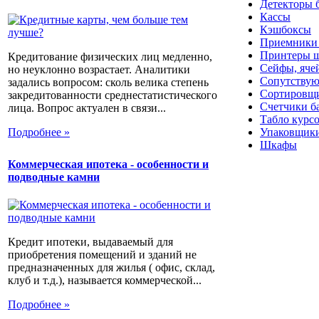
Детекторы 
Кассы
Кэшбоксы
Приемники
Принтеры ш
Кредитование физических лиц медленно,
Сейфы, яче
но неуклонно возрастает. Аналитики
Сопутствую
задались вопросом: сколь велика степень
Сортировщи
закредитованности среднестатистического
Счетчики б
лица. Вопрос актуален в связи...
Табло курс
Упаковщики
Подробнее »
Шкафы
Коммерческая ипотека - особенности и
подводные камни
Кредит ипотеки, выдаваемый для
приобретения помещений и зданий не
предназначенных для жилья ( офис, склад,
клуб и т.д.), называется коммерческой...
Подробнее »