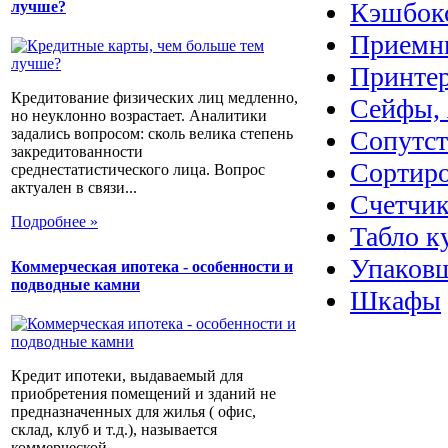
Кэшбок
лучше?
Приемн
Принте
Кредитование физических лиц медленно,
Сейфы, 
но неуклонно возрастает. Аналитики
Сопутс
задались вопросом: сколь велика степень
закредитованности
Сортир
среднестатистического лица. Вопрос
актуален в связи...
Счетчик
Подробнее »
Табло к
Упаковщ
Коммерческая ипотека - особенности и
подводные камни
Шкафы
Кредит ипотеки, выдаваемый для
приобретения помещений и зданий не
предназначенных для жилья ( офис,
склад, клуб и т.д.), называется
коммерческой...