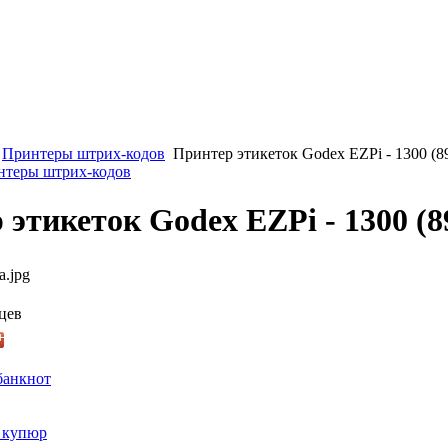
Принтеры штрих-кодов
Принтер этикеток Godex EZPi - 1300 (8
интеры штрих-кодов
этикеток Godex EZPi - 1300 (8
a.jpg
цев
банкнот
 купюр