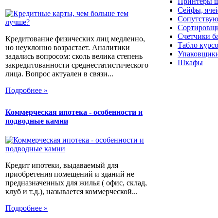
Принтеры ш
Сейфы, яче
Сопутствую
Сортировщи
Счетчики б
Кредитование физических лиц медленно,
Табло курс
но неуклонно возрастает. Аналитики
Упаковщики
задались вопросом: сколь велика степень
Шкафы
закредитованности среднестатистического
лица. Вопрос актуален в связи...
Подробнее »
Коммерческая ипотека - особенности и
подводные камни
Кредит ипотеки, выдаваемый для
приобретения помещений и зданий не
предназначенных для жилья ( офис, склад,
клуб и т.д.), называется коммерческой...
Подробнее »