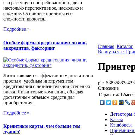
его растущую востребованность, дело
настолько перспективное, насколько и
сложное. Основные причины его
сложности кроются...
Подробнее »
Особые формы кредитования: лизинг,
Главная
Каталог
аккредитив, факторинг
Вернуться к: Пр
Принтер 
Лизинг является эффективным, достаточно
простым, удобным инструментом
pic_53835883a433
кредитования с незначительной степенью
Описание
риска. Лизинговые компании, обладая
Гарантия:
12меся
достаточным объемом средств для
приобретения...
Подробнее »
Детекторы 
Кассы
Кэшбоксы
Кредитные карты, чем больше тем
Приемники
лучше?