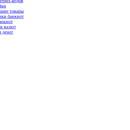
трих-кодов
йки
щие товары
ки банкнот
анкнот
ов валют
 денег