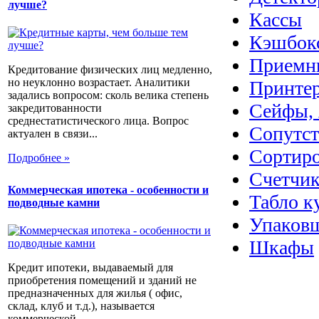
лучше?
Кассы
Кэшбок
Приемн
Кредитование физических лиц медленно,
но неуклонно возрастает. Аналитики
Принте
задались вопросом: сколь велика степень
Сейфы, 
закредитованности
среднестатистического лица. Вопрос
Сопутс
актуален в связи...
Сортир
Подробнее »
Счетчик
Коммерческая ипотека - особенности и
Табло к
подводные камни
Упаковщ
Шкафы
Кредит ипотеки, выдаваемый для
приобретения помещений и зданий не
предназначенных для жилья ( офис,
склад, клуб и т.д.), называется
коммерческой...