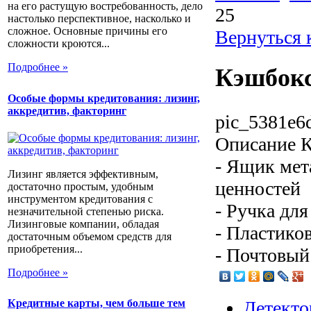
на его растущую востребованность, дело
25
настолько перспективное, насколько и
сложное. Основные причины его
Вернуться 
сложности кроются...
Подробнее »
Кэшбокс
Особые формы кредитования: лизинг,
аккредитив, факторинг
pic_5381e6
Описание
К
- Ящик мет
Лизинг является эффективным,
ценностей
достаточно простым, удобным
инструментом кредитования с
- Ручка дл
незначительной степенью риска.
Лизинговые компании, обладая
- Пластико
достаточным объемом средств для
приобретения...
- Почтовый
Подробнее »
Детекто
Кредитные карты, чем больше тем