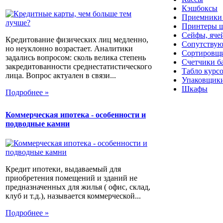
Кэшбоксы
Приемники
Принтеры ш
Сейфы, яче
Кредитование физических лиц медленно,
Сопутствую
но неуклонно возрастает. Аналитики
Сортировщи
задались вопросом: сколь велика степень
Счетчики б
закредитованности среднестатистического
Табло курс
лица. Вопрос актуален в связи...
Упаковщики
Шкафы
Подробнее »
Коммерческая ипотека - особенности и
подводные камни
Кредит ипотеки, выдаваемый для
приобретения помещений и зданий не
предназначенных для жилья ( офис, склад,
клуб и т.д.), называется коммерческой...
Подробнее »