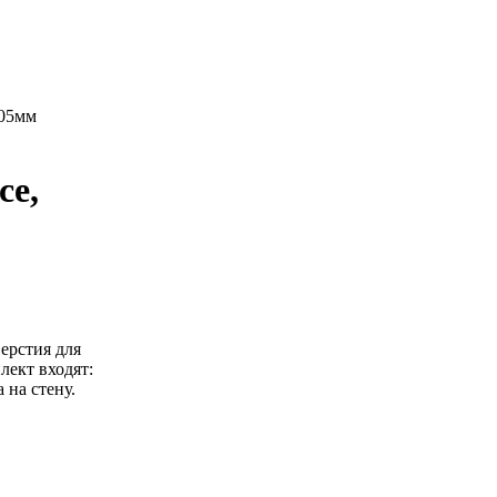
205мм
ce,
ерстия для
лект входят:
 на стену.