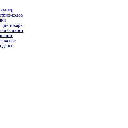
 купюр
трих-кодов
йки
щие товары
ки банкнот
анкнот
ов валют
 денег