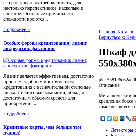
его растущую востребованность, дело
настолько перспективное, насколько и
сложное. Основные причины его
сложности кроются...
Подробнее »
Главная
Каталог
Вернуться к: Кэ
Особые формы кредитования: лизинг,
аккредитив, факторинг
Шкаф дл
550x380
Лизинг является эффективным, достаточно
pic_5381e6c62ad3
простым, удобным инструментом
Описание
кредитования с незначительной степенью
риска. Лизинговые компании, обладая
Металлический бо
достаточным объемом средств для
крепления бокса 
приобретения...
самоклеящиеся эт
Подробнее »
Кредитные карты, чем больше тем
Детекторы 
лучше?
Кассы