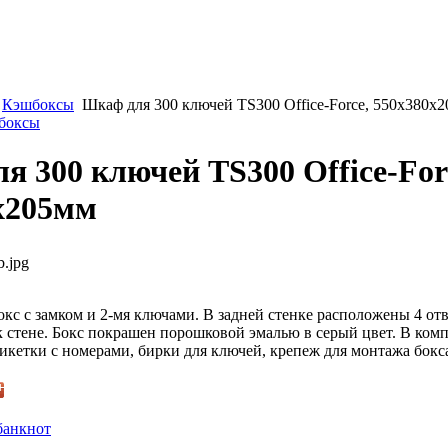
Кэшбоксы
Шкаф для 300 ключей TS300 Office-Force, 550x380x
шбоксы
я 300 ключей TS300 Office-For
x205мм
b.jpg
кс с замком и 2-мя ключами. В задней стенке расположены 4 отв
к стене. Бокс покрашен порошковой эмалью в серый цвет. В комп
икетки с номерами, бирки для ключей, крепеж для монтажа бокса
банкнот