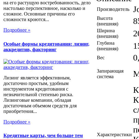
на его растущую востребованность, дело
J
настолько перспективное, насколько и
Производитель
сложное. Основные причины его
Высота
8
сложности кроются...
(внешняя)
Подробнее »
Ширина
2
(внешняя)
Глубина
1
Особые формы кредитования: лизинг,
(внешняя)
аккредитив, факторинг
0
Вес
Запирающая
М
система
Лизинг является эффективным,
достаточно простым, удобным
К
инструментом кредитования с
незначительной степенью риска.
К
Лизинговые компании, обладая
достаточным объемом средств для
с
приобретения...
п
Подробнее »
п
Характеристики
Кредитные карты, чем больше тем