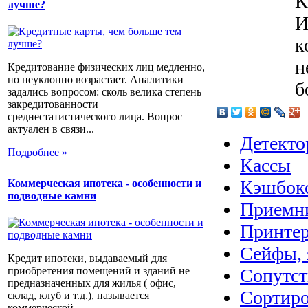
К
лучше?
И
к
н
Кредитование физических лиц медленно,
но неуклонно возрастает. Аналитики
б
задались вопросом: сколь велика степень
закредитованности
среднестатистического лица. Вопрос
актуален в связи...
Детекто
Подробнее »
Кассы
Кэшбок
Коммерческая ипотека - особенности и
подводные камни
Приемн
Принтер
Сейфы, 
Кредит ипотеки, выдаваемый для
приобретения помещений и зданий не
Сопутс
предназначенных для жилья ( офис,
Сортир
склад, клуб и т.д.), называется
коммерческой...