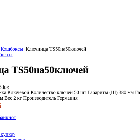
Кэшбоксы
Ключница TS50на50ключей
шбоксы
ца TS50на50ключей
5.jpg
ка Ключевой Количество ключей 50 шт Габариты (Ш) 380 мм Га
мм Вес 2 кг Производитель Германия
банкнот
 купюр
трих-кодов