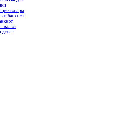
йки
щие товары
ки банкнот
анкнот
ов валют
 денег