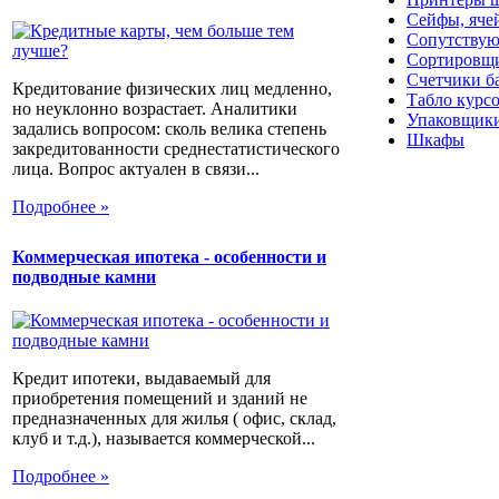
Сейфы, яче
Сопутствую
Сортировщи
Счетчики б
Кредитование физических лиц медленно,
Табло курс
но неуклонно возрастает. Аналитики
Упаковщики
задались вопросом: сколь велика степень
Шкафы
закредитованности среднестатистического
лица. Вопрос актуален в связи...
Подробнее »
Коммерческая ипотека - особенности и
подводные камни
Кредит ипотеки, выдаваемый для
приобретения помещений и зданий не
предназначенных для жилья ( офис, склад,
клуб и т.д.), называется коммерческой...
Подробнее »