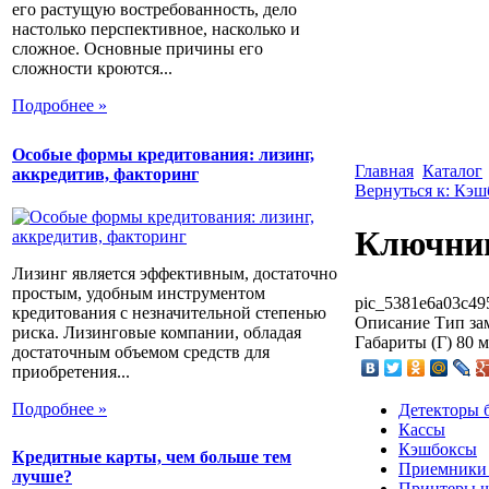
его растущую востребованность, дело
настолько перспективное, насколько и
сложное. Основные причины его
сложности кроются...
Подробнее »
Особые формы кредитования: лизинг,
Главная
Каталог
аккредитив, факторинг
Вернуться к: Кэ
Ключни
Лизинг является эффективным, достаточно
простым, удобным инструментом
pic_5381e6a03c49
кредитования с незначительной степенью
Описание
Тип зам
риска. Лизинговые компании, обладая
Габариты (Г) 80 
достаточным объемом средств для
приобретения...
Подробнее »
Детекторы 
Кассы
Кэшбоксы
Кредитные карты, чем больше тем
Приемники
лучше?
Принтеры ш